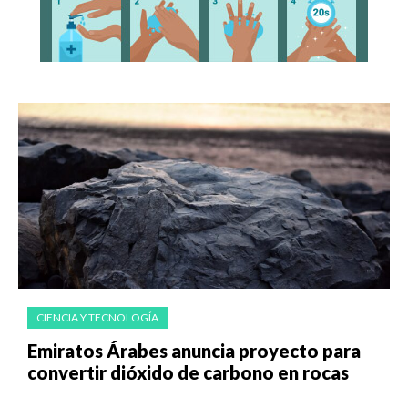
CIENCIA Y TECNOLOGÍA
Emi­ra­tos Ára­bes anun­cia pro­yec­to para
con­ver­tir dió­xi­do de car­bono en ro­cas