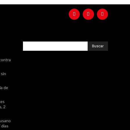
Buscar
contra
 sin
da de
nes
, 2
gusano
 días