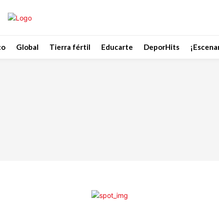
co
Global
Tierra fértil
Educarte
DeporHits
¡Escenar