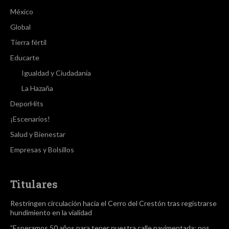
México
Global
Tierra fértil
Educarte
Igualdad y Ciudadanía
La Hazaña
DeporHits
¡Escenarios!
Salud y Bienestar
Empresas y Bolsillos
Titulares
Restringen circulación hacia el Cerro del Crestón tras registrarse
hundimiento en la vialidad
”Esperamos 50 años para tener nuestra calle pavimentada; nos