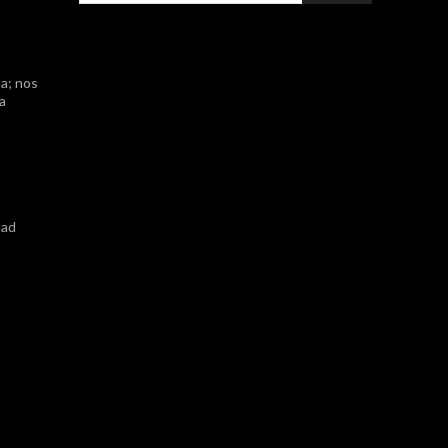
a; nos
ta
dad