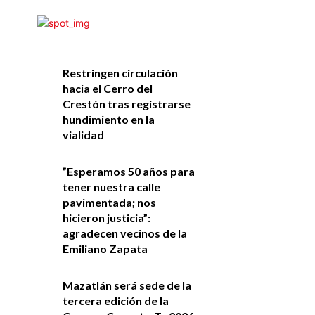
Restringen circulación
hacia el Cerro del
Crestón tras registrarse
hundimiento en la
vialidad
”Esperamos 50 años para
tener nuestra calle
pavimentada; nos
hicieron justicia”:
agradecen vecinos de la
Emiliano Zapata
Mazatlán será sede de la
tercera edición de la