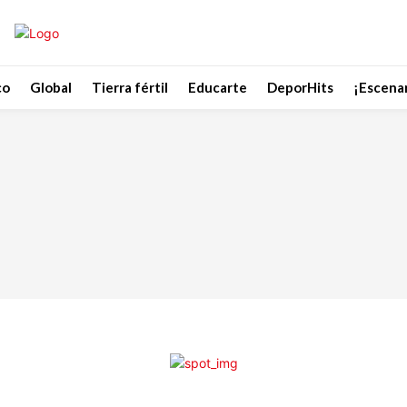
co
Global
Tierra fértil
Educarte
DeporHits
¡Escenar