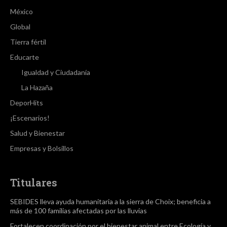
México
Global
Tierra fértil
Educarte
Igualdad y Ciudadanía
La Hazaña
DeporHits
¡Escenarios!
Salud y Bienestar
Empresas y Bolsillos
Titulares
SEBIDES lleva ayuda humanitaria a la sierra de Choix; beneficia a
más de 100 familias afectadas por las lluvias
Fortalecen coordinación por el bienestar animal entre Ecología y