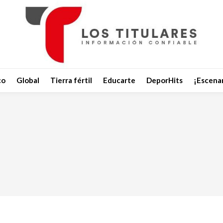
co
Global
Tierra fértil
Educarte
DeporHits
¡Escenar