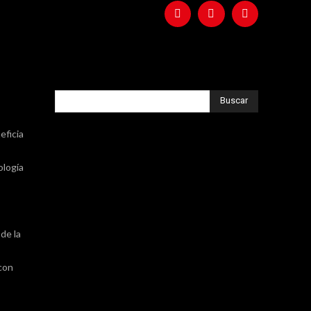
Buscar
eficia
ología
de la
 con