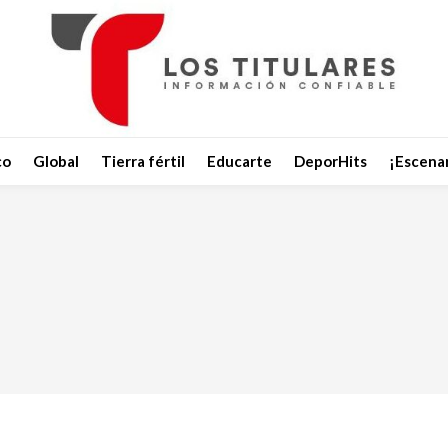
co
Global
Tierra fértil
Educarte
DeporHits
¡Escenar