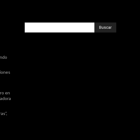
Buscar
,
ando
ciones
ro en
nadora
as”,