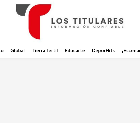
co
Global
Tierra fértil
Educarte
DeporHits
¡Escenar