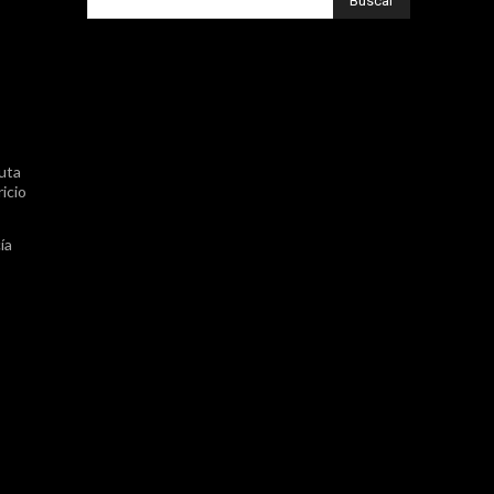
Buscar
uta
icio
ía