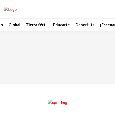
co
Global
Tierra fértil
Educarte
DeporHits
¡Escenar