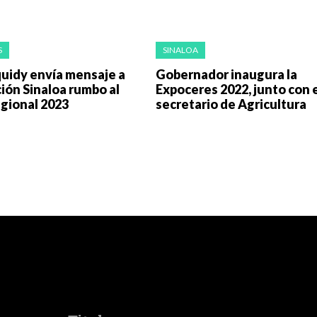
S
SINALOA
uidy envía mensaje a
Gobernador inaugura la
ción Sinaloa rumbo al
Expoceres 2022, junto con 
gional 2023
secretario de Agricultura