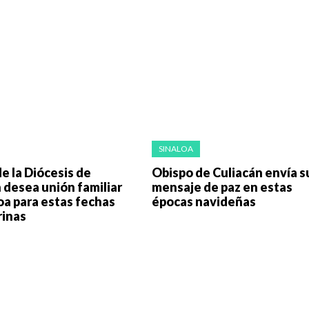
SINALOA
e la Diócesis de
Obispo de Culiacán envía s
 desea unión familiar
mensaje de paz en estas
oa para estas fechas
épocas navideñas
inas