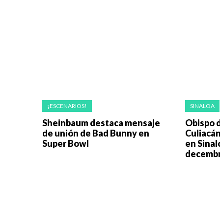
¡ESCENARIOS!
SINALOA
Sheinbaum destaca mensaje
Obispo d
de unión de Bad Bunny en
Culiacán
Super Bowl
en Sinal
decembr