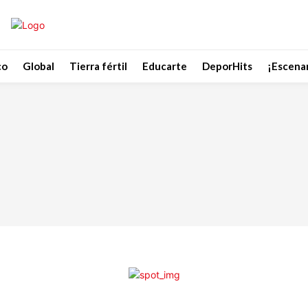
co
Global
Tierra fértil
Educarte
DeporHits
¡Escenar