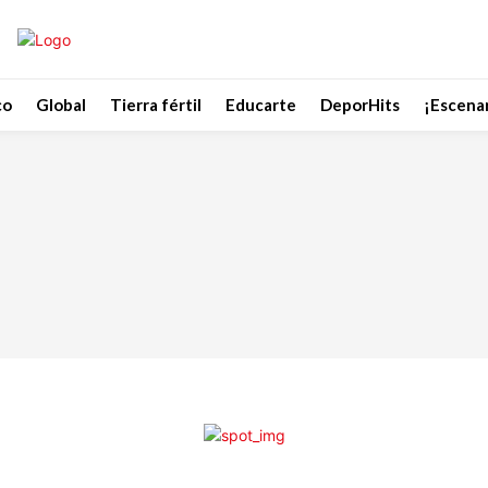
co
Global
Tierra fértil
Educarte
DeporHits
¡Escenar