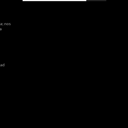
a; nos
ta
dad