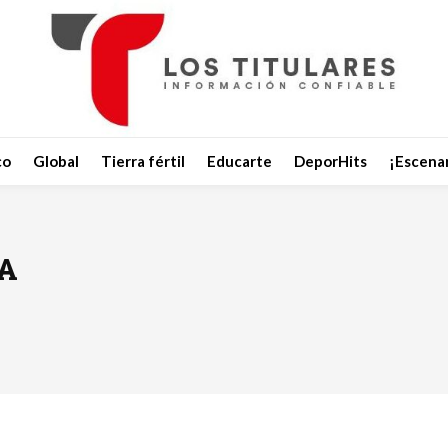
co
Global
Tierra fértil
Educarte
DeporHits
¡Escenar
CA