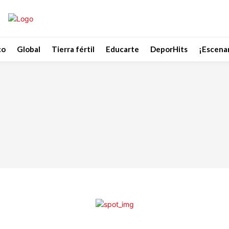
co
Global
Tierra fértil
Educarte
DeporHits
¡Escenar