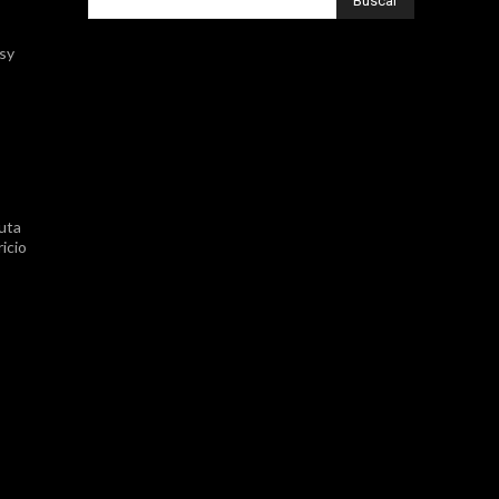
Buscar
ssy
uta
icio