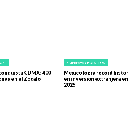
OS!
EMPRESAS Y BOLSILLOS
 conquista CDMX: 400
México logra récord histór
onas en el Zócalo
en inversión extranjera en
2025