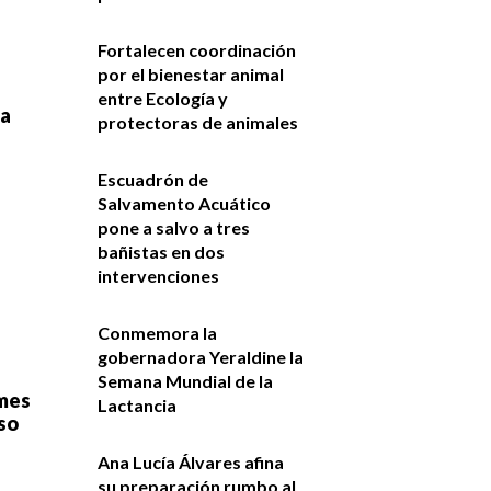
Fortalecen coordinación
por el bienestar animal
entre Ecología y
ta
protectoras de animales
Escuadrón de
Salvamento Acuático
pone a salvo a tres
bañistas en dos
intervenciones
Conmemora la
gobernadora Yeraldine la
Semana Mundial de la
ames
Lactancia
so
Ana Lucía Álvares afina
su preparación rumbo al