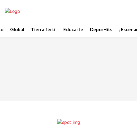
co
Global
Tierra fértil
Educarte
DeporHits
¡Escenar