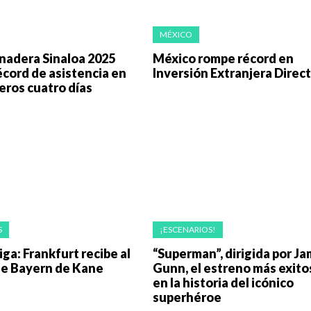
MÉXICO
nadera Sinaloa 2025
México rompe récord en
cord de asistencia en
Inversión Extranjera Direc
eros cuatro días
S
¡ESCENARIOS!
ga: Frankfurt recibe al
“Superman”, dirigida por J
le Bayern de Kane
Gunn, el estreno más exito
en la historia del icónico
superhéroe