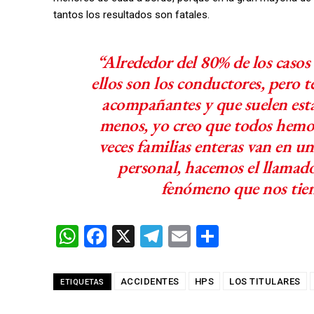
tantos los resultados son fatales.
“Alrededor del 80% de los casos
ellos son los conductores, pero 
acompañantes y que suelen estar
menos, yo creo que todos hemo
veces familias enteras van en u
personal, hacemos el llamado
fenómeno que nos tien
W
F
X
T
E
C
h
a
el
m
o
at
ce
e
ail
m
ACCIDENTES
HPS
LOS TITULARES
ETIQUETAS
s
b
gr
p