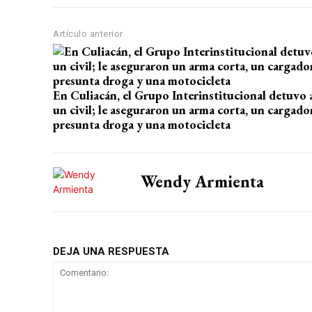
A
o
a
ar
p
o
m
tir
Artículo anterior
p
k
En Culiacán, el Grupo Interinstitucional detuvo 
un civil; le aseguraron un arma corta, un cargador
presunta droga y una motocicleta
Wendy Armienta
DEJA UNA RESPUESTA