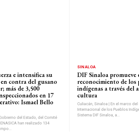
SINALOA
rza e intensifica su
DIF Sinaloa promueve 
 en contra del gusano
reconocimiento de los
r; más de 3,500
indígenas a través del a
inspeccionados en 17
cultura
erativo: Ismael Bello
Culiacán, Sinaloa | En el marco del
Internacional de los Pueblos Indíg
Sistema DIF Sinaloa, a...
 Gobierno del Estado, del Comité
SENASICA han realizado 134
mpo...