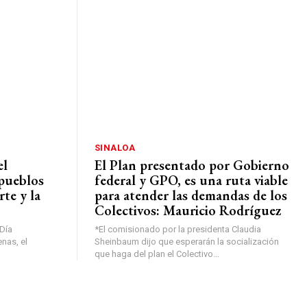
SINALOA
el
El Plan presentado por Gobierno
 pueblos
federal y GPO, es una ruta viable
rte y la
para atender las demandas de los
Colectivos: Mauricio Rodríguez
 Día
*El comisionado por la presidenta Claudia
enas, el
Sheinbaum dijo que esperarán la socialización
que haga del plan el Colectivo...