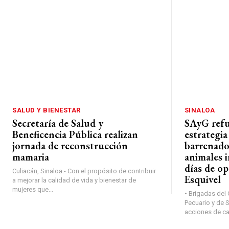
SALUD Y BIENESTAR
SINALOA
Secretaría de Salud y
SAyG refue
Beneficencia Pública realizan
estrategia
jornada de reconstrucción
barrenado
mamaria
animales 
días de op
Culiacán, Sinaloa.- Con el propósito de contribuir
Esquivel
a mejorar la calidad de vida y bienestar de
mujeres que...
• Brigadas del
Pecuario y de 
acciones de ca