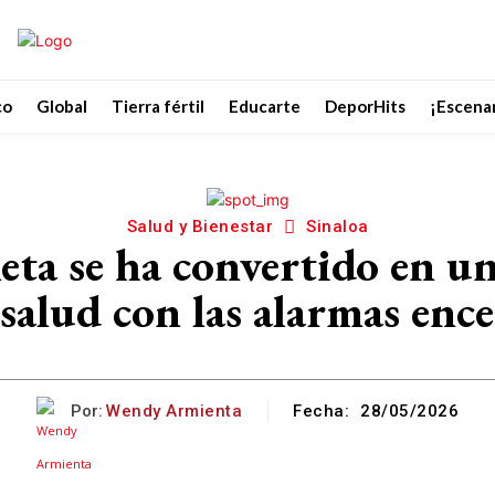
co
Global
Tierra fértil
Educarte
DeporHits
¡Escenar
Salud y Bienestar
Sinaloa
eta se ha convertido en u
 salud con las alarmas enc
Por:
Wendy Armienta
Fecha:
28/05/2026