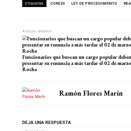
at
ce
e
ail
m
CORE33
LEY DE PROCEDIMIENTO
REA
ETIQUETAS
s
b
gr
p
A
o
a
ar
p
o
m
tir
Artículo anterior
p
k
Funcionarios que buscan un cargo popular debe
presentar su renuncia a más tardar el 02 de marzo
Rocha
Ramón Flores Marín
DEJA UNA RESPUESTA