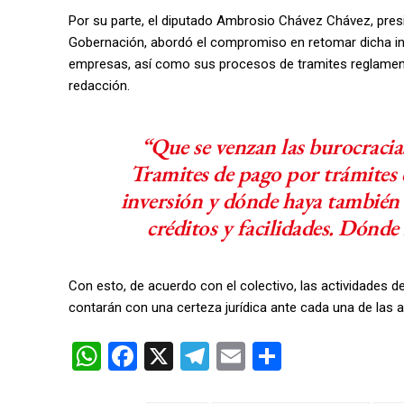
Por su parte, el diputado Ambrosio Chávez Chávez, presi
Gobernación, abordó el compromiso en retomar dicha inic
empresas, así como sus procesos de tramites reglamenta
redacción.
“Que se venzan las burocracias
Tramites de pago por trámites 
inversión y dónde haya también 
créditos y facilidades. Dónd
Con esto, de acuerdo con el colectivo, las actividades
contarán con una certeza jurídica ante cada una de las a
W
F
X
T
E
C
h
a
el
m
o