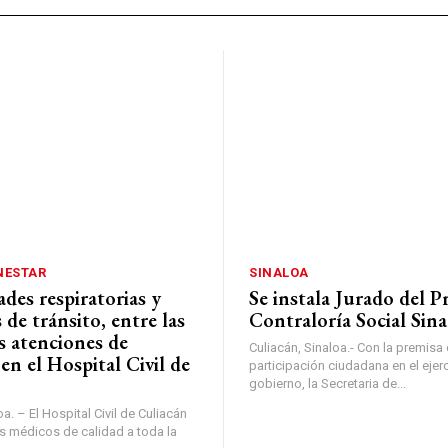
NESTAR
SINALOA
des respiratorias y
Se instala Jurado del P
 de tránsito, entre las
Contraloría Social Sin
s atenciones de
Culiacán, Sinaloa.- Con la premisa 
en el Hospital Civil de
participación ciudadana en el ejer
gobierno, la Secretaria de...
oa. – El Hospital Civil de Culiacán
os médicos de calidad a toda la