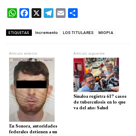
W
F
X
T
E
C
h
a
el
m
o
at
ce
e
ail
m
Incremento
LOS TITULARES
MIOPIA
ETIQUETAS
s
b
gr
p
A
o
a
ar
Artículo anterior
Artículo siguiente
p
o
m
tir
p
k
Sinaloa registra 617 casos
de tuberculosis en lo que
va del año: Salud
En Sonora, autoridades
federales detienen a un