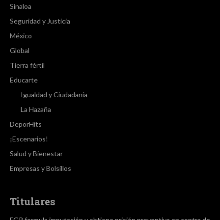
Sinaloa
Seguridad y Justicia
México
Global
Tierra fértil
Educarte
Igualdad y Ciudadanía
La Hazaña
DeporHits
¡Escenarios!
Salud y Bienestar
Empresas y Bolsillos
Titulares
FGR formula imputación y obtiene prisión preventiva en contra de