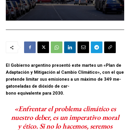
El Gobierno argentino presentó este martes un «Plan de
Adap­ta­ción y Mi­ti­ga­ción al Cam­bio Cli­má­ti­co», con el que
pretende li­mi­tar sus emi­sio­nes a un má­xi­mo de 349 me­
ga­to­ne­la­das de dió­xi­do de car­
bono equivalente para 2030.
«Enfrentar el problema climático es
nuestro deber, es un imperativo moral
y ético. Si no lo hacemos, seremos