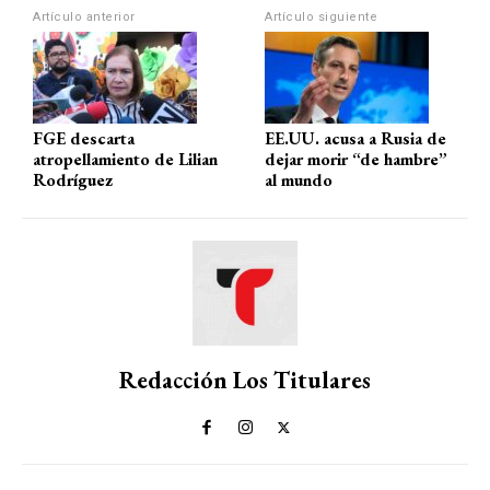
p
o
m
tir
Artículo anterior
Artículo siguiente
p
k
FGE descarta
EE.UU. acusa a Rusia de
atropellamiento de Lilian
dejar morir “de hambre”
Rodríguez
al mundo
Redacción Los Titulares