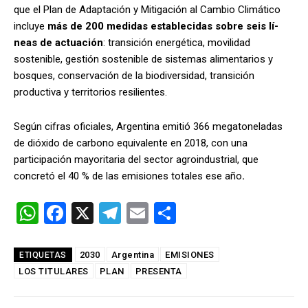
que el Plan de Adaptación y Mitigación al Cambio Climático
incluye
más de 200 me­di­das es­ta­ble­ci­das so­bre seis lí­
neas de ac­tua­ción
: transición energética, movilidad
sostenible, gestión sostenible de sistemas alimentarios y
bosques, conservación de la biodiversidad, transición
productiva y territorios resilientes.
Según cifras oficiales, Argentina emitió 366 megatoneladas
de dióxido de carbono equivalente en 2018, con una
participación mayoritaria del sector agroindustrial, que
concretó el 40 % de las emisiones totales ese año
.
W
F
X
T
E
C
h
a
el
m
o
at
ce
e
ail
m
2030
Argentina
EMISIONES
ETIQUETAS
LOS TITULARES
s
b
PLAN
gr
PRESENTA
p
A
o
a
ar