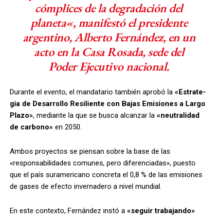
cómplices de la degradación del
planeta«, manifestó el presidente
argentino, Alberto Fernández, en un
acto en la Casa Rosada, sede del
Poder Ejecutivo nacional.
Durante el evento, el mandatario también aprobó la
«Es­tra­te­
gia de Desa­rro­llo Re­si­lien­te con Ba­jas Emi­sio­nes a Lar­go
Pla­zo»
, mediante la que se busca alcanzar la
«neu­tra­li­dad
de car­bono»
en 2050.
Ambos proyectos se piensan sobre la base de las
«responsabilidades comunes, pero diferenciadas», puesto
que el país suramericano concreta el 0,8 % de las emisiones
de gases de efecto invernadero a nivel mundial.
En este contexto, Fernández instó a
«se­guir tra­ba­jan­do»