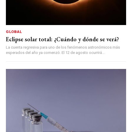
GLOBAL
Eclipse solar total: ¿Cuándo y dónde se verá?
La cuenta regresiva para uno de los fenómenos astronómicos más
esperados del año ya comenzó. El 12 de agosto ocurrirá...