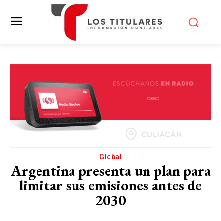
Global
Ar­gen­ti­na pre­sen­ta un plan para
li­mi­tar sus emi­sio­nes an­tes de
2030