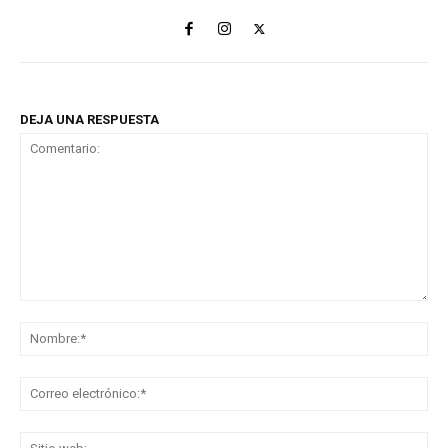
DEJA UNA RESPUESTA
Comentario:
No
Co
ele
Sit