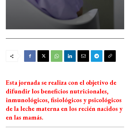
Esta jornada se realiza con el objetivo de
difundir los beneficios nutricionales,
inmunológicos, fisiológicos y psicológicos
de la leche materna en los recién nacidos y
en las mamás.