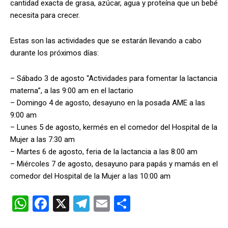
cantidad exacta de grasa, azúcar, agua y proteína que un bebé
necesita para crecer.
Estas son las actividades que se estarán llevando a cabo
durante los próximos días:
– Sábado 3 de agosto “Actividades para fomentar la lactancia
materna”, a las 9:00 am en el lactario
– Domingo 4 de agosto, desayuno en la posada AME a las
9:00 am
– Lunes 5 de agosto, kermés en el comedor del Hospital de la
Mujer a las 7:30 am
– Martes 6 de agosto, feria de la lactancia a las 8:00 am
– Miércoles 7 de agosto, desayuno para papás y mamás en el
comedor del Hospital de la Mujer a las 10:00 am
W
F
X
T
E
C
h
a
el
m
o