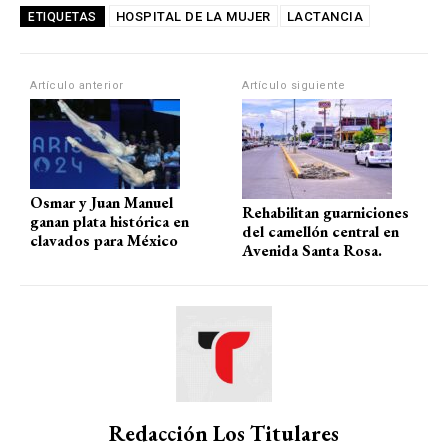
at
ce
e
ail
m
HOSPITAL DE LA MUJER
LACTANCIA
ETIQUETAS
s
b
gr
p
A
o
a
ar
Artículo anterior
Artículo siguiente
p
o
m
tir
p
k
Osmar y Juan Manuel
Rehabilitan guarniciones
ganan plata histórica en
del camellón central en
clavados para México
Avenida Santa Rosa.
Redacción Los Titulares