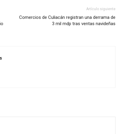
Artículo siguiente
Comercios de Culiacán registran una derrama de
io
3 mil mdp tras ventas navideñas
s