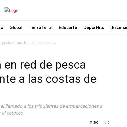
co
Global
Tierra fértil
Educarte
DeporHits
¡Escenar
ueda varada frente a las costas...
 en red de pesca
nte a las costas de
 el llamado a los tripulantes de embarcaciones a
r el cetáceo
300
0