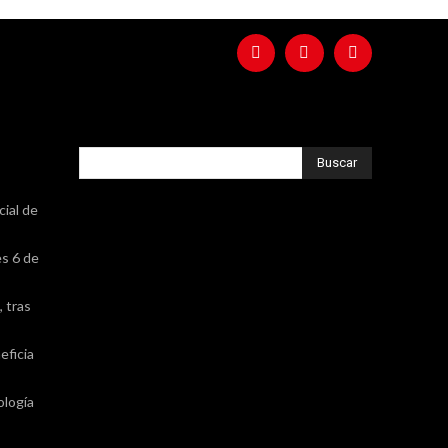
Buscar
cial de
es 6 de
 tras
eficia
ología