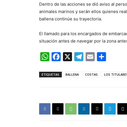
Dentro de las acciones se dió aviso al pers
animales marinos y serán ellos quienes rea
ballena continúe su trayectoria.
El llamado para los encargados de embarcaci
situación antes de navegar por la zona ant
WhatsApp
Facebook
X
Telegram
Email
Comp
ETIQUETAS
BALLENA
COSTAS
LOS TITULARE