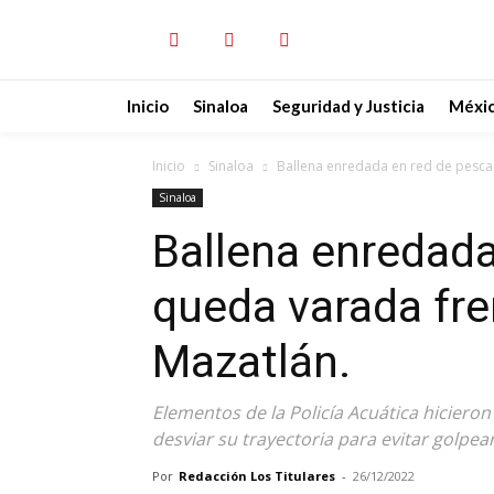
Inicio
Sinaloa
Seguridad y Justicia
Méxi
Inicio
Sinaloa
Ballena enredada en red de pesca q
Sinaloa
Ballena enredada
queda varada fre
Mazatlán.
Elementos de la Policía Acuática hicieron
desviar su trayectoria para evitar golpea
Por
Redacción Los Titulares
-
26/12/2022