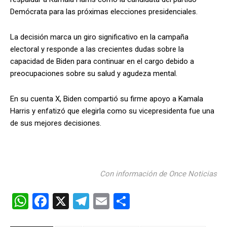
Demócrata para las próximas elecciones presidenciales.
La decisión marca un giro significativo en la campaña
electoral y responde a las crecientes dudas sobre la
capacidad de Biden para continuar en el cargo debido a
preocupaciones sobre su salud y agudeza mental.
En su cuenta X, Biden compartió su firme apoyo a Kamala
Harris y enfatizó que elegirla como su vicepresidenta fue una
de sus mejores decisiones.
Con información de Once Noticias
W
F
X
T
E
C
h
a
el
m
o