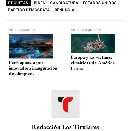
at
ce
e
ail
m
BIDEN
CANDIDATURA
ESTADOS UNIDOS
ETIQUETAS
PARTIDO DEMÓCRATA
s
b
gr
RENUNCIA
p
A
o
a
ar
p
o
m
tir
Artículo anterior
Artículo siguiente
p
k
Europa y las víctimas
París apuesta por
climáticas de América
innovadora inauguración
Latina
de olímpicos
Redacción Los Titulares