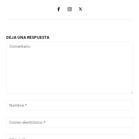
DEJA UNA RESPUESTA
Comentario:
No
Co
ele
Sit