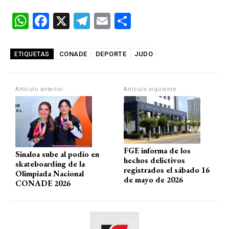
W
F
X
T
E
C
h
a
el
m
o
at
ce
e
ail
m
CONADE
DEPORTE
JUDO
ETIQUETAS
s
b
gr
p
A
o
a
ar
Artículo anterior
Artículo siguiente
p
o
m
tir
p
k
FGE informa de los
Sinaloa sube al podio en
hechos delictivos
skateboarding de la
registrados el sábado 16
Olimpiada Nacional
de mayo de 2026
CONADE 2026