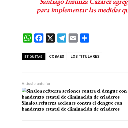
Santiago Inzunza Cazarez agreg
para implementar las medidas que
W
F
X
T
E
C
h
a
el
m
o
at
ce
e
ail
m
COBAES
LOS TITULARES
ETIQUETAS
s
b
gr
p
A
o
a
ar
p
o
m
tir
Artículo anterior
p
k
Sinaloa refuerza acciones contra el dengue con
banderazo estatal de eliminación de criaderos