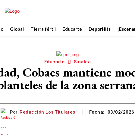
co
Global
Tierra fértil
Educarte
DeporHits
¡Escenar
Educarte
Sinaloa
ad, Cobaes mantiene moda
planteles de la zona serran
Por:
Redacción Los Titulares
Fecha:
03/02/2026