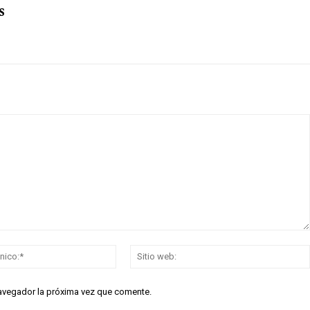
s
Correo
electrónico:*
navegador la próxima vez que comente.