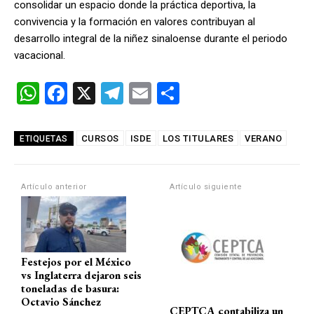
consolidar un espacio donde la práctica deportiva, la
convivencia y la formación en valores contribuyan al
desarrollo integral de la niñez sinaloense durante el periodo
vacacional.
W
F
X
T
E
C
h
a
el
m
o
at
ce
e
ail
m
CURSOS
ISDE
LOS TITULARES
VERANO
ETIQUETAS
s
b
gr
p
A
o
a
ar
Artículo anterior
Artículo siguiente
p
o
m
tir
p
k
Festejos por el México
vs Inglaterra dejaron seis
toneladas de basura:
Octavio Sánchez
CEPTCA contabiliza un