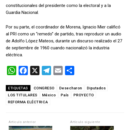
constitucionales del presidente como la electoral y a la
Guardia Nacional.
Por su parte, el coordinador de Morena, Ignacio Mier calificó
al PRI como un “remedo” de partido, tras reproducir un audio
de Adolfo López Mateos, durante un discurso realizado el 27
de septiembre de 1960 cuando nacionalizó la industria
eléctrica.
W
F
X
T
E
C
h
a
el
m
o
at
ce
e
ail
m
CONGRESO
Desecharon
Diputados
ETIQUETAS
LOS TITULARES
s
b
México
gr
País
PROYECTO
p
REFORMA ELÉCTRICA
A
o
a
ar
p
o
m
tir
Artículo anterior
Artículo siguiente
p
k