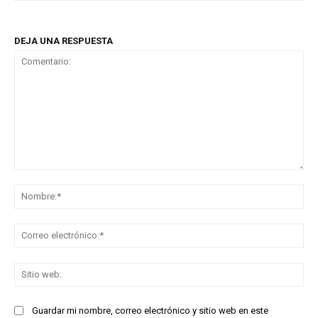
DEJA UNA RESPUESTA
Comentario:
No
Co
ele
Sit
we
Guardar mi nombre, correo electrónico y sitio web en este