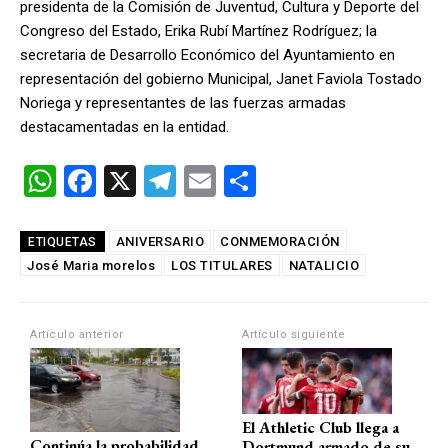
presidenta de la Comisión de Juventud, Cultura y Deporte del
Congreso del Estado, Erika Rubí Martínez Rodríguez; la
secretaria de Desarrollo Económico del Ayuntamiento en
representación del gobierno Municipal, Janet Faviola Tostado
Noriega y representantes de las fuerzas armadas
destacamentadas en la entidad.
W
F
X
T
E
C
h
a
el
m
o
at
ce
e
ail
m
ANIVERSARIO
CONMEMORACIÓN
ETIQUETAS
José Maria morelos
s
b
LOS TITULARES
gr
p
NATALICIO
A
o
a
ar
p
o
m
tir
Artículo anterior
Artículo siguiente
p
k
El Athletic Club llega a
Continúa la probabilidad
Dortmund armado de su