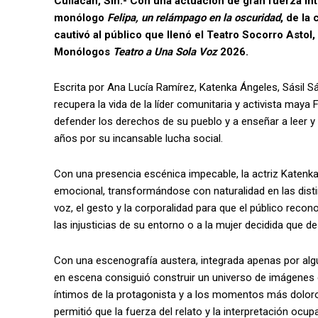
Culiacán, Sin.- Con una actuación de gran fuerza in
monólogo
Felipa, un relámpago en la oscuridad
, de la
cautivó al público que llenó el Teatro Socorro Astol
Monólogos
Teatro a Una Sola Voz
2026.
Escrita por Ana Lucía Ramírez, Katenka Ángeles, Sásil Sán
recupera la vida de la líder comunitaria y activista maya
defender los derechos de su pueblo y a enseñar a leer y 
años por su incansable lucha social.
Con una presencia escénica impecable, la actriz Katenk
emocional, transformándose con naturalidad en las disti
voz, el gesto y la corporalidad para que el público reco
las injusticias de su entorno o a la mujer decidida que 
Con una escenografía austera, integrada apenas por alg
en escena consiguió construir un universo de imágenes 
íntimos de la protagonista y a los momentos más doloro
permitió que la fuerza del relato y la interpretación ocupa