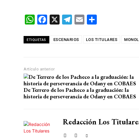
W
F
X
T
E
C
h
a
el
m
o
at
ce
e
ail
m
ESCENARIOS
LOS TITULARES
MONOL
ETIQUETAS
s
b
gr
p
A
o
a
ar
p
o
m
tir
Artículo anterior
p
k
De Terrero de los Pacheco a la graduación: la
historia de perseverancia de Odany en COBAES
Redacción Los Titulare