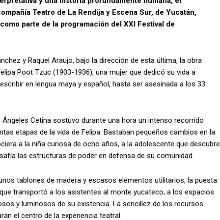
terpretativa y una historia profundamente humana, el
 compañía Teatro de La Rendija y Escena Sur, de Yucatán,
, como parte de la programación del XXI Festival de
chez y Raquel Araujo, bajo la dirección de esta última, la obra
 Felipa Poot Tzuc (1903-1936), una mujer que dedicó su vida a
escribir en lengua maya y español, hasta ser asesinada a los 33
a Ángeles Cetina sostuvo durante una hora un intenso recorrido
ntas etapas de la vida de Felipa. Bastaban pequeños cambios en la
nociera a la niña curiosa de ocho años, a la adolescente que descubre
desafía las estructuras de poder en defensa de su comunidad.
unos tablones de madera y escasos elementos utilitarios, la puesta
que transportó a los asistentes al monte yucateco, a los espacios
sos y luminosos de su existencia. La sencillez de los recursos
ran el centro de la experiencia teatral.