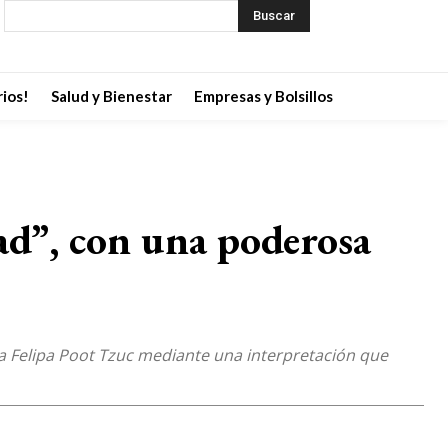
Buscar
ios!
Salud y Bienestar
Empresas y Bolsillos
ad”, con una poderosa
aya Felipa Poot Tzuc mediante una interpretación que