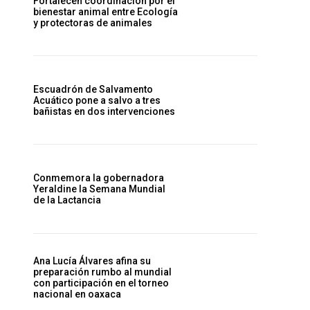
Fortalecen coordinación por el
bienestar animal entre Ecología
y protectoras de animales
Escuadrón de Salvamento
Acuático pone a salvo a tres
bañistas en dos intervenciones
Conmemora la gobernadora
Yeraldine la Semana Mundial
de la Lactancia
Ana Lucía Álvares afina su
preparación rumbo al mundial
con participación en el torneo
nacional en oaxaca