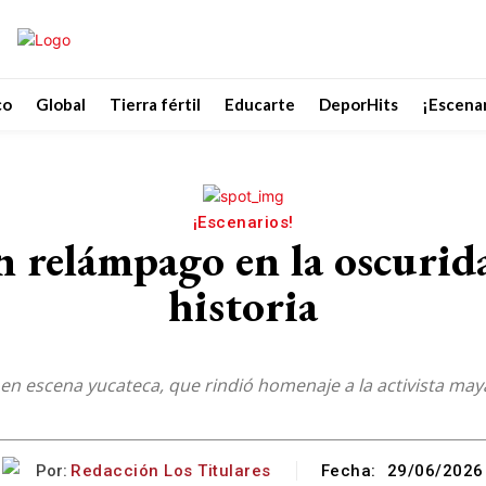
co
Global
Tierra fértil
Educarte
DeporHits
¡Escenar
¡Escenarios!
 relámpago en la oscurid
historia
ta en escena yucateca, que rindió homenaje a la activista m
Por:
Redacción Los Titulares
Fecha:
29/06/2026