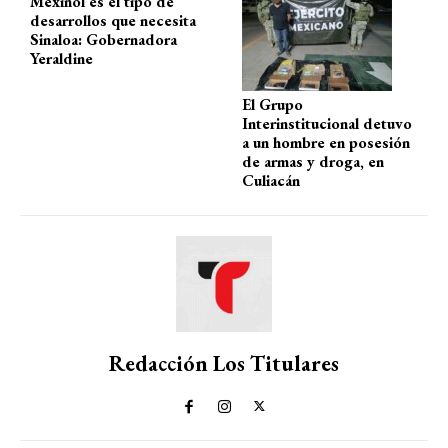
p
o
m
tir
Mexinol es el tipo de
desarrollos que necesita
p
k
Sinaloa: Gobernadora
Yeraldine
El Grupo
Interinstitucional detuvo
a un hombre en posesión
de armas y droga, en
Culiacán
Redacción Los Titulares