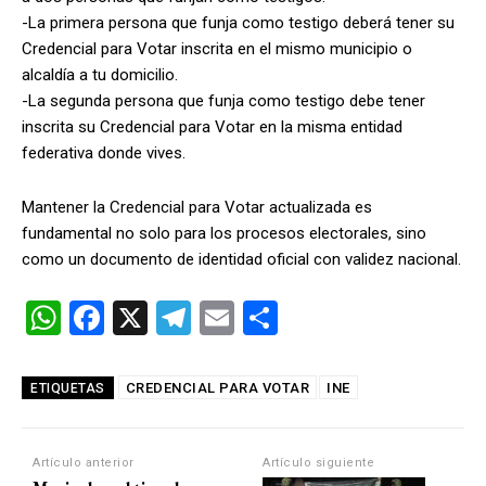
-La primera persona que funja como testigo deberá tener su
Credencial para Votar inscrita en el mismo municipio o
alcaldía a tu domicilio.
-La segunda persona que funja como testigo debe tener
inscrita su Credencial para Votar en la misma entidad
federativa donde vives.
Mantener la Credencial para Votar actualizada es
fundamental no solo para los procesos electorales, sino
como un documento de identidad oficial con validez nacional.
W
F
X
T
E
C
h
a
el
m
o
at
ce
e
ail
m
CREDENCIAL PARA VOTAR
INE
ETIQUETAS
s
b
gr
p
A
o
a
ar
Artículo anterior
Artículo siguiente