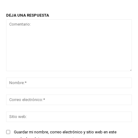
DEJA UNA RESPUESTA
Comentario:
No
Co
ele
Sit
we
Guardar mi nombre, correo electrónico y sitio web en este