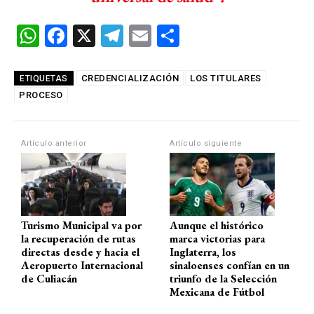
W
F
X
T
E
C
h
a
el
m
o
at
ce
e
ail
m
CREDENCIALIZACIÓN
LOS TITULARES
ETIQUETAS
PROCESO
s
b
gr
p
A
o
a
ar
p
o
m
tir
Artículo anterior
Artículo siguiente
p
k
Turismo Municipal va por
Aunque el histórico
la recuperación de rutas
marca victorias para
directas desde y hacia el
Inglaterra, los
Aeropuerto Internacional
sinaloenses confían en un
de Culiacán
triunfo de la Selección
Mexicana de Fútbol