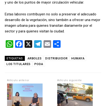
y uno de los puntos de mayor circulación vehicular.
Estas labores contribuyen no solo a preservar el adecuado
desarrollo de la vegetación, sino también a ofrecer una mejor
imagen urbana para quienes transitan diariamente por el
sector y para quienes visitan la ciudad.
W
F
X
T
E
C
h
a
el
m
o
at
ce
e
ail
m
ARBOLES
DISTRIBUIDOR
HUMAYA
ETIQUETAS
LOS TITULARES
s
b
PODA
gr
p
A
o
a
ar
p
o
m
tir
Artículo anterior
Artículo siguiente
p
k