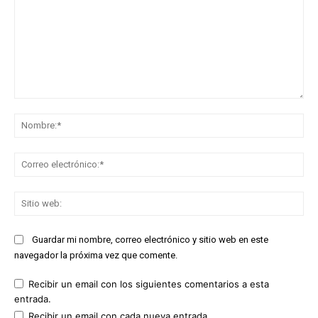
Comentario:
No
Co
ele
Sit
we
Guardar mi nombre, correo electrónico y sitio web en este
navegador la próxima vez que comente.
Recibir un email con los siguientes comentarios a esta
entrada.
Recibir un email con cada nueva entrada.