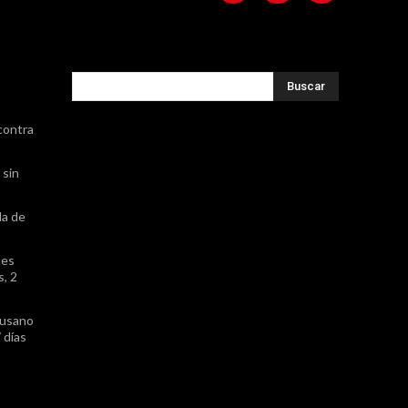
Buscar
contra
 sin
da de
nes
, 2
gusano
 días