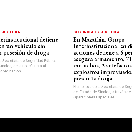
 JUSTICIA
SEGURIDAD Y JUSTICIA
erinstitucional detiene
En Mazatlán, Grupo
 en un vehículo sin
Interinstitucional en d
n posesión de droga
acciones detiene a 6 pe
asegura armamento, 7
a Secretaría de Seguridad Pública
cartuchos, 2 artefactos
inaloa, de la Policía Estatal
explosivos improvisado
coordinación...
presunta droga
Elementos de la Secretaría de Seg
del Estado de Sinaloa, a través de
Operaciones Especiales...