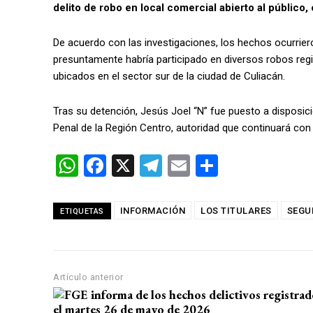
delito de robo en local comercial abierto al público,
De acuerdo con las investigaciones, los hechos ocurrie
presuntamente habría participado en diversos robos regis
ubicados en el sector sur de la ciudad de Culiacán.
Tras su detención, Jesús Joel “N” fue puesto a disposic
Penal de la Región Centro, autoridad que continuará con 
W
F
X
T
E
C
h
a
el
m
o
at
ce
e
ail
m
INFORMACIÓN
LOS TITULARES
SEGU
ETIQUETAS
s
b
gr
p
A
o
a
ar
p
o
m
tir
Artículo anterior
p
k