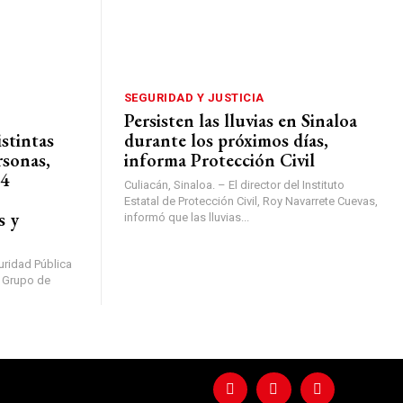
SEGURIDAD Y JUSTICIA
Persisten las lluvias en Sinaloa
istintas
durante los próximos días,
rsonas,
informa Protección Civil
14
Culiacán, Sinaloa. – El director del Instituto
Estatal de Protección Civil, Roy Navarrete Cuevas,
s y
informó que las lluvias...
uridad Pública
l Grupo de