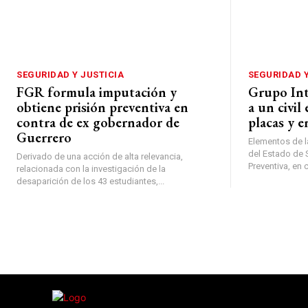
SEGURIDAD Y JUSTICIA
SEGURIDAD Y
FGR formula imputación y
Grupo Int
obtiene prisión preventiva en
a un civil
contra de ex gobernador de
placas y e
Guerrero
Elementos de l
del Estado de S
Derivado de una acción de alta relevancia,
Preventiva, en 
relacionada con la investigación de la
desaparición de los 43 estudiantes,...