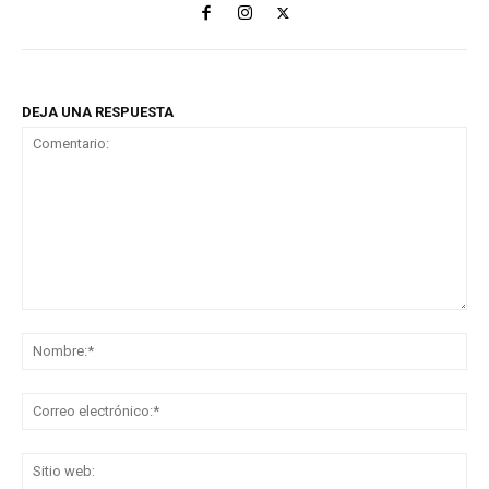
DEJA UNA RESPUESTA
Comentario:
No
Co
ele
Sit
we