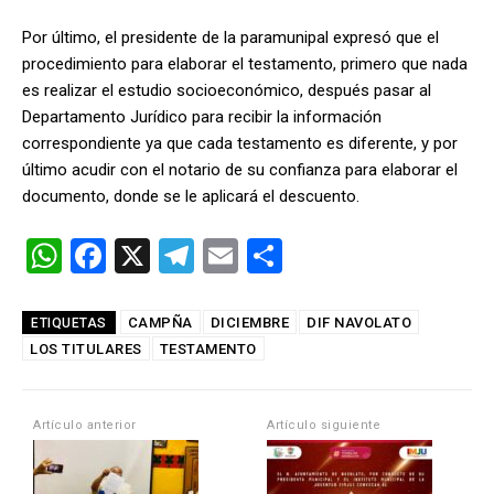
Por último, el presidente de la paramunipal expresó que el
procedimiento para elaborar el testamento, primero que nada
es realizar el estudio socioeconómico, después pasar al
Departamento Jurídico para recibir la información
correspondiente ya que cada testamento es diferente, y por
último acudir con el notario de su confianza para elaborar el
documento, donde se le aplicará el descuento.
W
F
X
T
E
C
h
a
el
m
o
at
ce
e
ail
m
CAMPÑA
DICIEMBRE
DIF NAVOLATO
ETIQUETAS
LOS TITULARES
s
b
TESTAMENTO
gr
p
A
o
a
ar
p
o
m
tir
Artículo anterior
Artículo siguiente
p
k