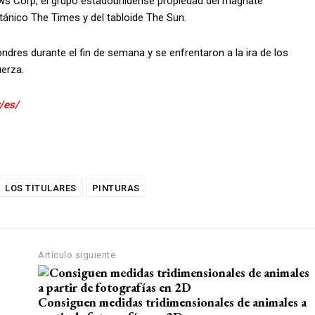
News Corp, el grupo estadounidense propiedad del magnate
itánico The Times y del tabloide The Sun.
ndres durante el fin de semana y se enfrentaron a la ira de los
uerza.
r/es/
LOS TITULARES
PINTURAS
Artículo siguiente
Con­si­guen me­di­das tri­di­men­sio­na­les de ani­ma­les a