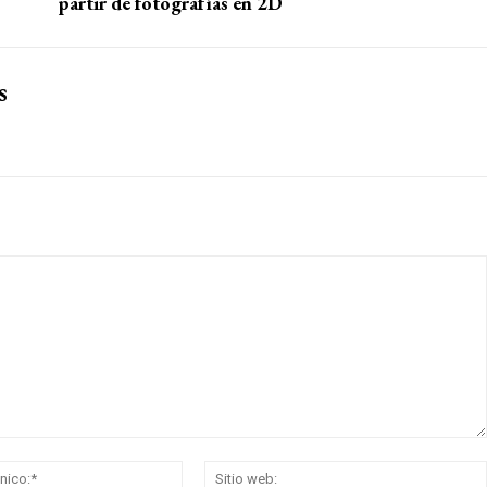
par­tir de fo­to­gra­fías en 2D
s
Correo