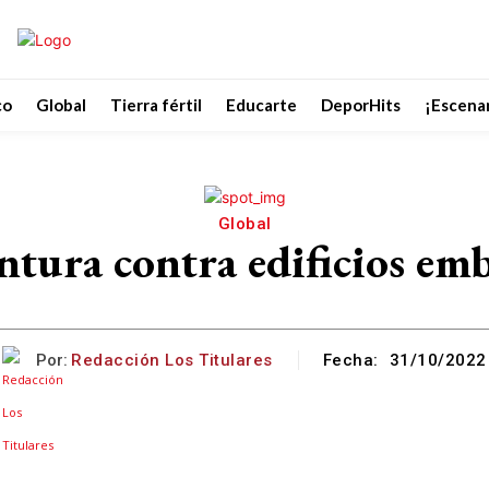
co
Global
Tierra fértil
Educarte
DeporHits
¡Escenar
Global
intura contra edificios em
Por:
Redacción Los Titulares
Fecha:
31/10/2022