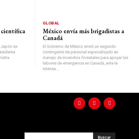
GLOBAL
científica
México envía más brigadistas a
Canadá
y Japón se
El Gobierno de México envió un segundo
residenta
contingente de personal especializado en
nistra
manejo de incendios forestales para apoyar las
labores de emergencia en Canadá, ante la
intensa...
Buscar