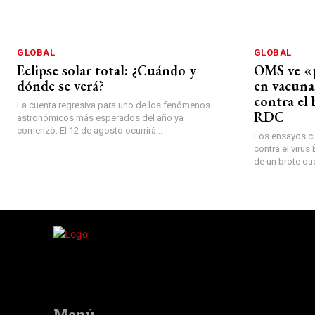
GLOBAL
GLOBAL
Eclipse solar total: ¿Cuándo y
OMS ve «
dónde se verá?
en vacuna
contra el 
La cuenta regresiva para uno de los fenómenos
RDC
astronómicos más esperados del año ya
comenzó. El 12 de agosto ocurrirá...
Los ensayos cl
contra el viru
de un brote que
Menú