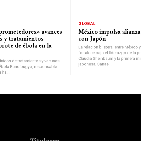
GLOBAL
prometedores» avances
México impulsa alianza 
s y tratamientos
con Japón
brote de ébola en la
La relación bilateral entre México 
fortalece bajo el liderazgo de la p
Claudia Sheinbaum y la primera mi
ínicos de tratamientos y vacunas
japonesa, Sanae...
s Ébola Bundibugyo, responsable
 ha...
Titulares