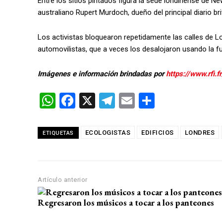
Entre los sitios pintados figura la sede londinense de 
australiano Rupert Murdoch, dueño del principal diario br
Los activistas bloquearon repetidamente las calles de Lo
automovilistas, que a veces los desalojaron usando la f
Imágenes e información brindadas por
https://www.rfi.f
W
F
X
T
E
C
h
a
el
m
o
at
ce
e
ail
m
ECOLOGISTAS
EDIFICIOS
LONDRES
ETIQUETAS
s
b
gr
p
A
o
a
ar
p
o
m
tir
Artículo anterior
p
k
Regresaron los músicos a tocar a los panteones