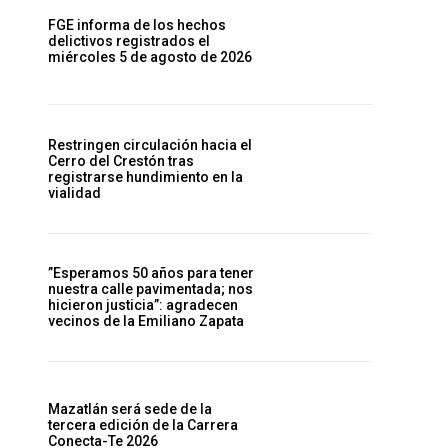
FGE informa de los hechos
delictivos registrados el
miércoles 5 de agosto de 2026
Restringen circulación hacia el
Cerro del Crestón tras
registrarse hundimiento en la
vialidad
”Esperamos 50 años para tener
nuestra calle pavimentada; nos
hicieron justicia”: agradecen
vecinos de la Emiliano Zapata
Mazatlán será sede de la
tercera edición de la Carrera
Conecta-Te 2026