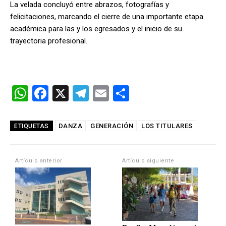
La velada concluyó entre abrazos, fotografías y
felicitaciones, marcando el cierre de una importante etapa
académica para las y los egresados y el inicio de su
trayectoria profesional.
W
F
X
T
E
C
h
a
el
m
o
at
ce
e
ail
m
DANZA
GENERACIÓN
LOS TITULARES
ETIQUETAS
s
b
gr
p
A
o
a
ar
Artículo anterior
Artículo siguiente
p
o
m
tir
p
k