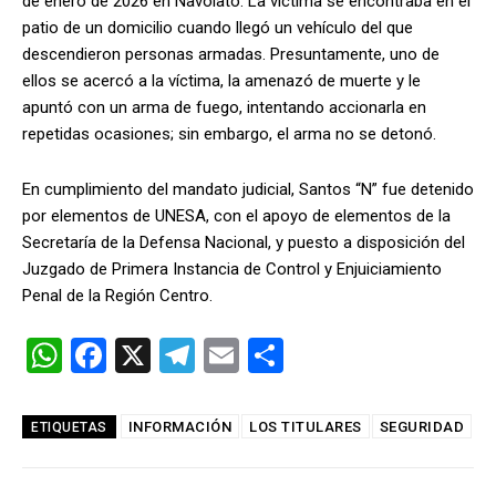
de enero de 2026 en Navolato. La víctima se encontraba en el
patio de un domicilio cuando llegó un vehículo del que
descendieron personas armadas. Presuntamente, uno de
ellos se acercó a la víctima, la amenazó de muerte y le
apuntó con un arma de fuego, intentando accionarla en
repetidas ocasiones; sin embargo, el arma no se detonó.
En cumplimiento del mandato judicial, Santos “N” fue detenido
por elementos de UNESA, con el apoyo de elementos de la
Secretaría de la Defensa Nacional, y puesto a disposición del
Juzgado de Primera Instancia de Control y Enjuiciamiento
Penal de la Región Centro.
W
F
X
T
E
C
h
a
el
m
o
at
ce
e
ail
m
INFORMACIÓN
LOS TITULARES
SEGURIDAD
ETIQUETAS
s
b
gr
p