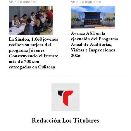
A
o
a
ar
Artículo anterior
Artículo siguiente
p
o
m
tir
p
k
Avanza ASE en la
ejecución del Programa
En Sinaloa, 1,060 jóvenes
Anual de Auditorías,
reciben su tarjeta del
Visitas e Inspecciones
programa Jóvenes
2026
Construyendo el Futuro;
más de 700 son
entregadas en Culiacán
Redacción Los Titulares