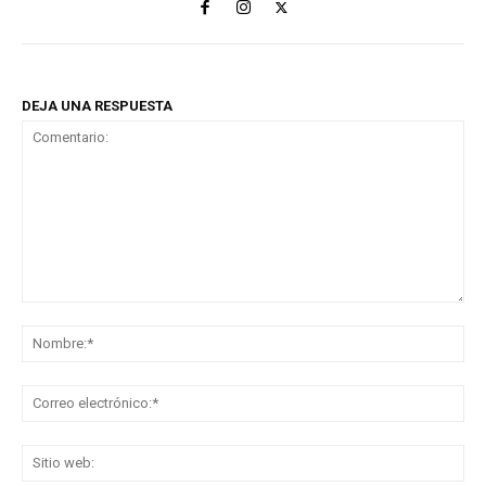
DEJA UNA RESPUESTA
Comentario:
No
Co
ele
Sit
we