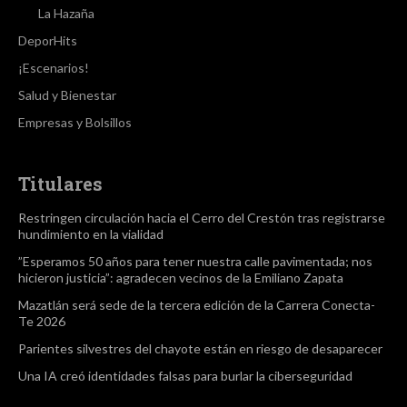
La Hazaña
DeporHits
¡Escenarios!
Salud y Bienestar
Empresas y Bolsillos
Titulares
Restringen circulación hacia el Cerro del Crestón tras registrarse
hundimiento en la vialidad
”Esperamos 50 años para tener nuestra calle pavimentada; nos
hicieron justicia”: agradecen vecinos de la Emiliano Zapata
Mazatlán será sede de la tercera edición de la Carrera Conecta-
Te 2026
Parientes silvestres del chayote están en riesgo de desaparecer
Una IA creó identidades falsas para burlar la ciberseguridad