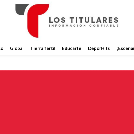
co
Global
Tierra fértil
Educarte
DeporHits
¡Escenar