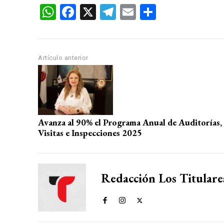
W
F
X
T
E
C
h
a
el
m
o
at
ce
e
ail
m
s
b
gr
p
Artículo anterior
A
o
a
ar
p
o
m
tir
p
k
Avanza al 90% el Programa Anual de Auditorías,
Visitas e Inspecciones 2025
Redacción Los Titulare