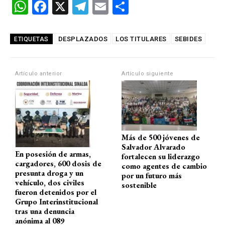
W
F
X
T
E
C
h
a
el
m
o
at
ce
e
ail
m
DESPLAZADOS
LOS TITULARES
SEBIDES
ETIQUETAS
s
b
gr
p
A
o
a
ar
Artículo anterior
Artículo siguiente
p
o
m
tir
p
k
Más de 500 jóvenes de
Salvador Alvarado
En posesión de armas,
fortalecen su liderazgo
cargadores, 600 dosis de
como agentes de cambio
presunta droga y un
por un futuro más
vehículo, dos civiles
sostenible
fueron detenidos por el
Grupo Interinstitucional
tras una denuncia
anónima al 089