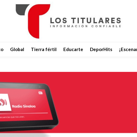
co
Global
Tierra fértil
Educarte
DeporHits
¡Escenar