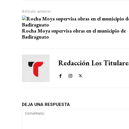
A
o
a
ar
p
o
m
tir
Artículo anterior
p
k
Rocha Moya supervisa obras en el municipio de
Badiraguato
Redacción Los Titulare
DEJA UNA RESPUESTA