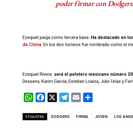
poder firmar con Dodgers
Ezequiel juega como tercera base.
Ha destacado en to
de China
. En los dos torneos fue nombrado como el me
Ezequiel Rivera
será el pelotero mexicano número 20
Dessens, Karim García, Esteban Loaiza, Julio Urías y Fe
W
F
X
T
E
C
h
a
el
m
o
at
ce
e
ail
m
DODGERS
FIRMA
JOVEN
LOS ÁNG
ETIQUETAS
s
b
gr
p