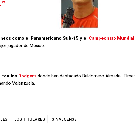
.”
rneos como el Panamericano Sub-15 y el
Campeonato Mundial
jor jugador de México.
 con los
Dodgers
donde han destacado Baldomero Almada , Elmer
rnando Valenzuela.
ELES
LOS TITULARES
SINALOENSE