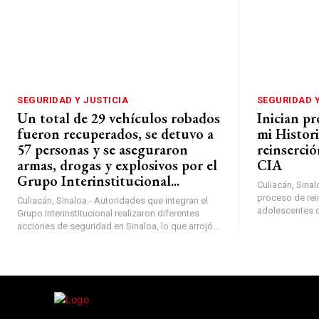
SEGURIDAD Y JUSTICIA
SEGURIDAD Y
Un total de 29 vehículos robados
Inician p
fueron recuperados, se detuvo a
mi Histori
57 personas y se aseguraron
reinserció
armas, drogas y explosivos por el
CIA
Grupo Interinstitucional...
Culiacán, Sinalo
proceso de rein
Culiacán, Sinaloa.- Autoridades que integran el
adolescentes de
Grupo Interinstitucional realizaron diferentes
acciones de seguridad en Sinaloa, lo que arrojó...