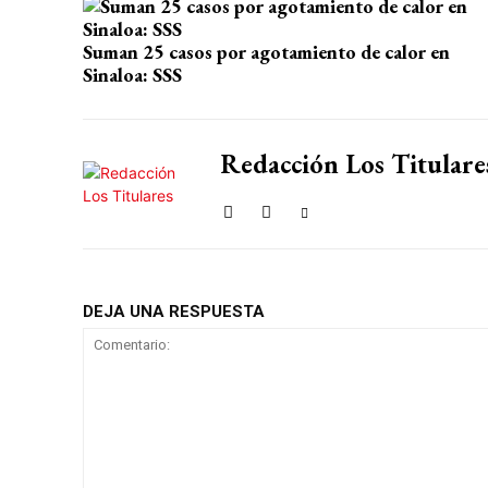
A
o
a
ar
p
o
m
tir
Suman 25 casos por agotamiento de calor en
Sinaloa: SSS
p
k
Redacción Los Titulare
DEJA UNA RESPUESTA