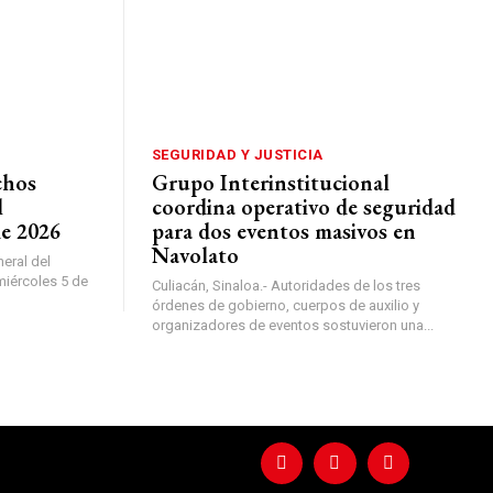
SEGURIDAD Y JUSTICIA
chos
Grupo Interinstitucional
l
coordina operativo de seguridad
de 2026
para dos eventos masivos en
Navolato
neral del
miércoles 5 de
Culiacán, Sinaloa.- Autoridades de los tres
órdenes de gobierno, cuerpos de auxilio y
organizadores de eventos sostuvieron una...