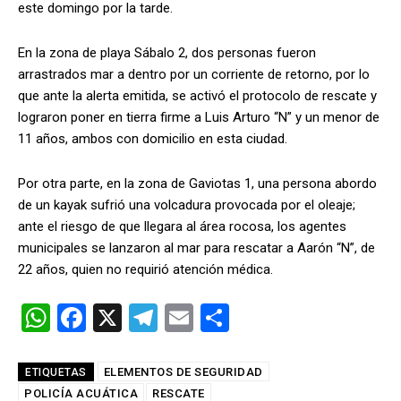
este domingo por la tarde.
En la zona de playa Sábalo 2, dos personas fueron
arrastrados mar a dentro por un corriente de retorno, por lo
que ante la alerta emitida, se activó el protocolo de rescate y
lograron poner en tierra firme a Luis Arturo “N” y un menor de
11 años, ambos con domicilio en esta ciudad.
Por otra parte, en la zona de Gaviotas 1, una persona abordo
de un kayak sufrió una volcadura provocada por el oleaje;
ante el riesgo de que llegara al área rocosa, los agentes
municipales se lanzaron al mar para rescatar a Aarón “N”, de
22 años, quien no requirió atención médica.
W
F
X
T
E
C
h
a
el
m
o
at
ce
e
ail
m
ELEMENTOS DE SEGURIDAD
ETIQUETAS
POLICÍA ACUÁTICA
RESCATE