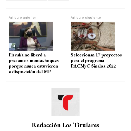
s
b
gr
p
A
o
a
ar
p
o
m
tir
Artículo anterior
Artículo siguiente
p
k
Fiscalía no liberó a
Seleccionan 17 proyectos
presuntos montachoques
para el programa
porque nunca estuvieron
PACMyC Sinaloa 2022
a disposición del MP
Redacción Los Titulares