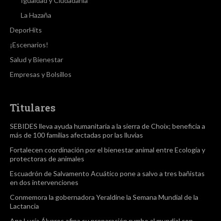
Igualdad y Ciudadanía
La Hazaña
DeporHits
¡Escenarios!
Salud y Bienestar
Empresas y Bolsillos
Titulares
SEBIDES lleva ayuda humanitaria a la sierra de Choix; beneficia a
más de 100 familias afectadas por las lluvias
Fortalecen coordinación por el bienestar animal entre Ecología y
protectoras de animales
Escuadrón de Salvamento Acuático pone a salvo a tres bañistas
en dos intervenciones
Conmemora la gobernadora Yeraldine la Semana Mundial de la
Lactancia
Ana Lucía Álvares afina su preparación rumbo al mundial con