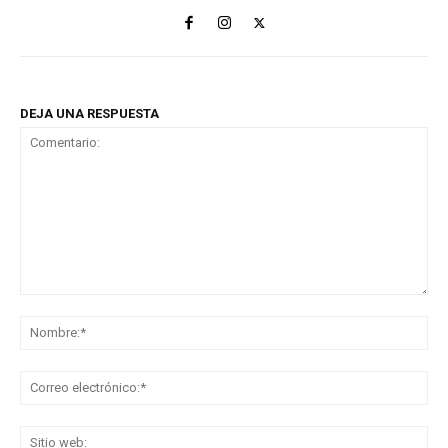
DEJA UNA RESPUESTA
Comentario:
No
Co
ele
Sit