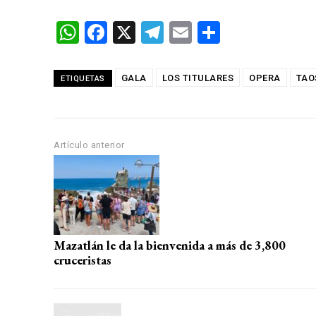
W
F
X
T
E
C
h
a
el
m
o
at
ce
e
ail
m
GALA
LOS TITULARES
OPERA
TAO
ETIQUETAS
s
b
gr
p
A
o
a
ar
p
o
m
tir
Artículo anterior
p
k
Mazatlán le da la bienvenida a más de 3,800
cruceristas