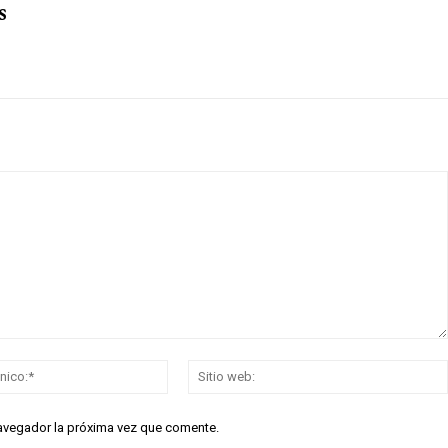
s
Correo
electrónico:*
navegador la próxima vez que comente.