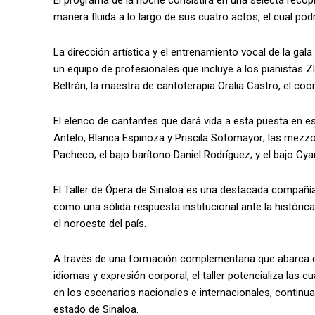
El programa de la noche consistirá en una selecta recopi
manera fluida a lo largo de sus cuatro actos, el cual p
La dirección artística y el entrenamiento vocal de la g
un equipo de profesionales que incluye a los pianistas Z
Beltrán, la maestra de cantoterapia Oralia Castro, el coord
El elenco de cantantes que dará vida a esta puesta en 
Antelo, Blanca Espinoza y Priscila Sotomayor; las mezz
Pacheco; el bajo barítono Daniel Rodríguez; y el bajo Cya
El Taller de Ópera de Sinaloa es una destacada compañía 
como una sólida respuesta institucional ante la histórica
el noroeste del país.
A través de una formación complementaria que abarca di
idiomas y expresión corporal, el taller potencializa las 
en los escenarios nacionales e internacionales, continua
estado de Sinaloa.