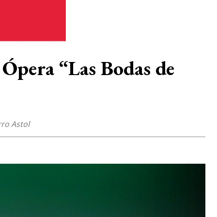
e Ópera “Las Bodas de
rro Astol