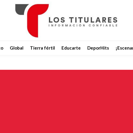
co
Global
Tierra fértil
Educarte
DeporHits
¡Escenar