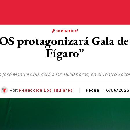
¡Escenarios!
AOS protagonizará Gala d
Fígaro”
 José Manuel Chú, será a las 18:00 horas, en el Teatro Soco
Por:
Redacción Los Titulares
Fecha:
16/06/2026