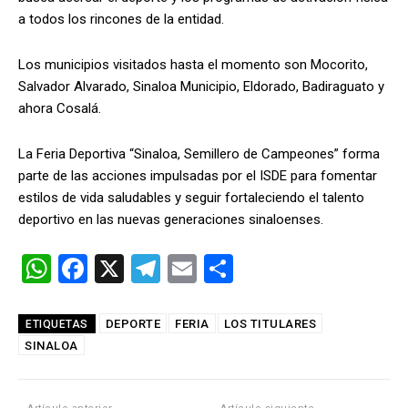
a todos los rincones de la entidad.
Los municipios visitados hasta el momento son Mocorito,
Salvador Alvarado, Sinaloa Municipio, Eldorado, Badiraguato y
ahora Cosalá.
La Feria Deportiva “Sinaloa, Semillero de Campeones” forma
parte de las acciones impulsadas por el ISDE para fomentar
estilos de vida saludables y seguir fortaleciendo el talento
deportivo en las nuevas generaciones sinaloenses.
W
F
X
T
E
C
h
a
el
m
o
at
ce
e
ail
m
DEPORTE
FERIA
LOS TITULARES
ETIQUETAS
SINALOA
s
b
gr
p
A
o
a
ar