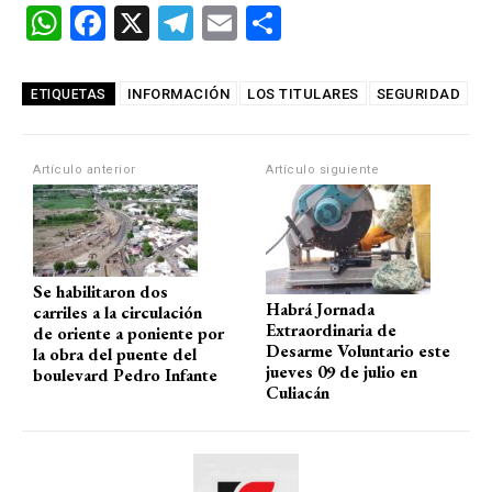
W
F
X
T
E
C
h
a
el
m
o
at
ce
e
ail
m
INFORMACIÓN
LOS TITULARES
SEGURIDAD
ETIQUETAS
s
b
gr
p
A
o
a
ar
Artículo anterior
Artículo siguiente
p
o
m
tir
p
k
Se habilitaron dos
Habrá Jornada
carriles a la circulación
Extraordinaria de
de oriente a poniente por
Desarme Voluntario este
la obra del puente del
jueves 09 de julio en
boulevard Pedro Infante
Culiacán