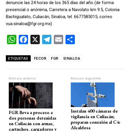
denuncie las 24 horas de los 365 días del año (de forma
presencial o anónima, Carretera a Navolato km 9.5, Colonia
Bachigualato, Culiacán, Sinaloa, tel. 6677585015, correo
vua.sinaloa@fgr.org.mx)
W
F
X
T
E
C
h
a
el
m
o
at
ce
e
ail
m
FECOR
FGR
SINALOA
ETIQUETAS
s
b
gr
p
A
o
a
ar
Artículo anterior
Artículo siguiente
p
o
m
tir
p
k
Instalan 400 cámaras de
FGR lleva a proceso a
vigilancia en Culiacán;
dos personas detenidas
preparan conexión al C4:
en Culiacán con armas,
Alcaldesa
cartuchos, cargadores y