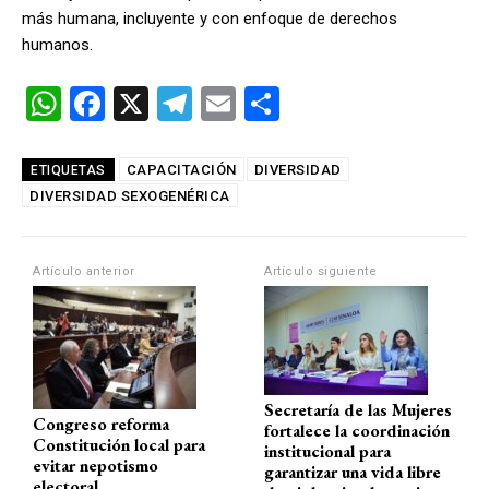
más humana, incluyente y con enfoque de derechos
humanos.
W
F
X
T
E
C
h
a
el
m
o
at
ce
e
ail
m
CAPACITACIÓN
DIVERSIDAD
ETIQUETAS
DIVERSIDAD SEXOGENÉRICA
s
b
gr
p
A
o
a
ar
p
o
m
tir
Artículo anterior
Artículo siguiente
p
k
Secretaría de las Mujeres
Congreso reforma
fortalece la coordinación
Constitución local para
institucional para
evitar nepotismo
garantizar una vida libre
electoral