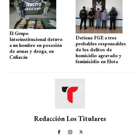
p
o
m
tir
p
k
El Grupo
Detiene FGE a tres
Interinstitucional detuvo
probables responsables
a un hombre en posesión
de los delitos de
de armas y droga, en
homicidio agravado y
Culiacán
feminicidio en Elota
Redacción Los Titulares