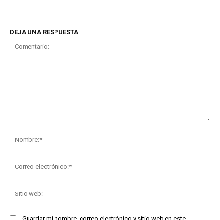
DEJA UNA RESPUESTA
Comentario:
No
Co
ele
Sit
we
Guardar mi nombre, correo electrónico y sitio web en este