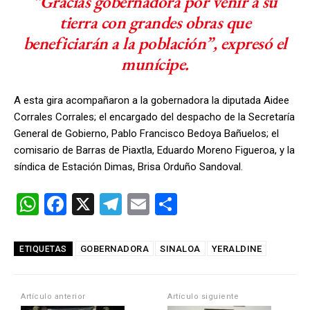
“Gracias gobernadora por venir a su
tierra con grandes obras que
beneficiarán a la población”, expresó el
munícipe.
A esta gira acompañaron a la gobernadora la diputada Aidee
Corrales Corrales; el encargado del despacho de la Secretaría
General de Gobierno, Pablo Francisco Bedoya Bañuelos; el
comisario de Barras de Piaxtla, Eduardo Moreno Figueroa, y la
síndica de Estación Dimas, Brisa Orduño Sandoval.
W
F
X
T
E
C
h
a
el
m
o
at
ce
e
ail
m
GOBERNADORA
SINALOA
YERALDINE
ETIQUETAS
s
b
gr
p
A
o
a
ar
Artículo anterior
Artículo siguiente