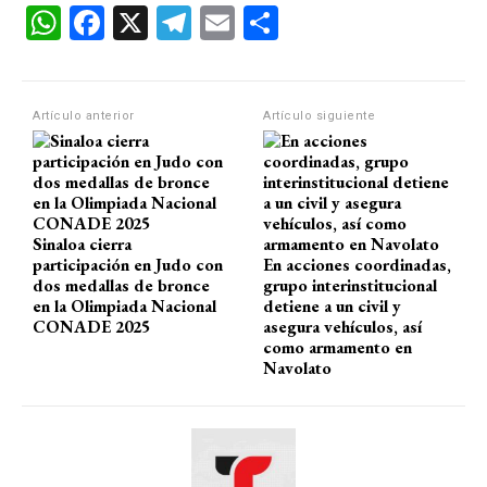
W
F
X
T
E
C
h
a
el
m
o
at
ce
e
ail
m
s
b
gr
p
Artículo anterior
Artículo siguiente
A
o
a
ar
p
o
m
tir
p
k
Sinaloa cierra
participación en Judo con
En acciones coordinadas,
dos medallas de bronce
grupo interinstitucional
en la Olimpiada Nacional
detiene a un civil y
CONADE 2025
asegura vehículos, así
como armamento en
Navolato