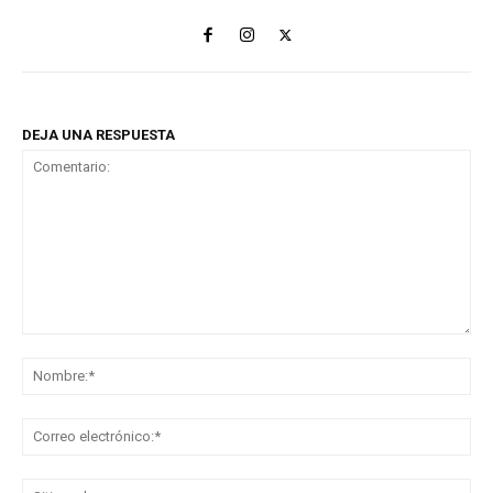
DEJA UNA RESPUESTA
Comentario:
No
Co
ele
Sit