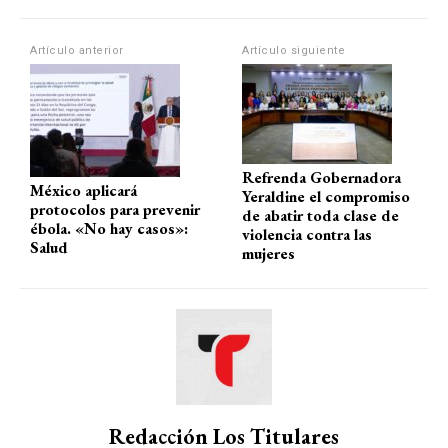
A
o
a
ar
p
o
m
tir
Artículo anterior
Artículo siguiente
p
k
Refrenda Gobernadora
México aplicará
Yeraldine el compromiso
protocolos para prevenir
de abatir toda clase de
ébola. «No hay casos»:
violencia contra las
Salud
mujeres
Redacción Los Titulares