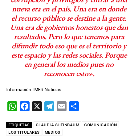
nueva era en el país. Una era en donde
el recurso público se destine a la gente.
Una era de gobiernos honestos que dan
resultados. Pero lo que tenemos para
difundir todo eso que es el territorio y
este espacio y las redes sociales. Porque
en general los medios pues no
reconocen esto».
Información: IMER Noticias
W
F
X
T
E
C
h
a
el
m
o
at
ce
e
ail
m
CLAUDIA SHEINBAUM
COMUNICACIÓN
ETIQUETAS
LOS TITULARES
s
b
MEDIOS
gr
p