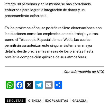
integró 38 personas y en la misma se han coordinado
esfuerzos para lograr la integración de datos y un
procesamiento coherente.
En los próximos años, se podrán realizar observaciones con
instalaciones como las empleadas en este trabajo y otras
como el Telescopio Espacial James Webb, las cuales
permitirán caracterizar este singular sistema en mayor
detalle, desde precisar las masas de los planetas hasta
revelar la composición química de sus atmósferas.
Con información de NCC
W
F
X
T
E
C
h
a
el
m
o
at
ce
e
ail
m
CIENCIA
EXOPLANETAS
GALAXIA
ETIQUETAS
s
b
gr
p