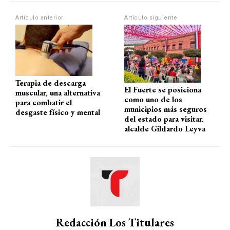
A
o
a
ar
Artículo anterior
Artículo siguiente
p
o
m
tir
p
k
Terapia de descarga
El Fuerte se posiciona
muscular, una alternativa
como uno de los
para combatir el
municipios más seguros
desgaste físico y mental
del estado para visitar,
alcalde Gildardo Leyva
Redacción Los Titulares