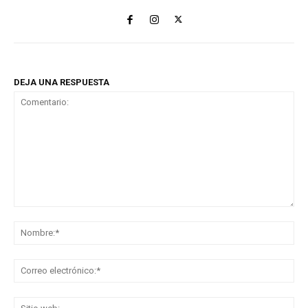
DEJA UNA RESPUESTA
Comentario:
No
Co
ele
Sit