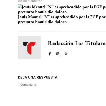
p
o
m
tir
Artículo anterior
p
k
Jesús Manuel “N” es aprehendido por la FGE por
presunto homicidio doloso
Redacción Los Titulare
DEJA UNA RESPUESTA