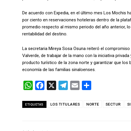
De acuerdo con Expedia, en el último mes Los Mochis ha
por ciento en reservaciones hoteleras dentro de la plata
promedio respecto al mismo periodo del año anterior, lo
rentabilidad del destino.
La secretaria Mireya Sosa Osuna reiteró el compromiso de
Valverde, de trabajar de la mano con la iniciativa privada 
producto turístico de la zona norte y garantizar que los 
economía de las familias sinaloenses.
W
F
X
T
E
C
h
a
el
m
o
at
ce
e
ail
m
LOS TITULARES
NORTE
SECTUR
S
ETIQUETAS
s
b
gr
p
A
o
a
ar