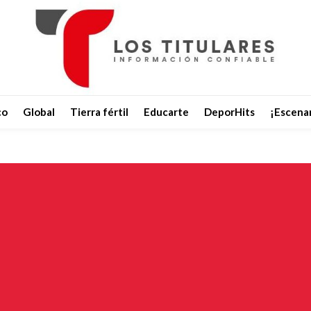
co
Global
Tierra fértil
Educarte
DeporHits
¡Escenar