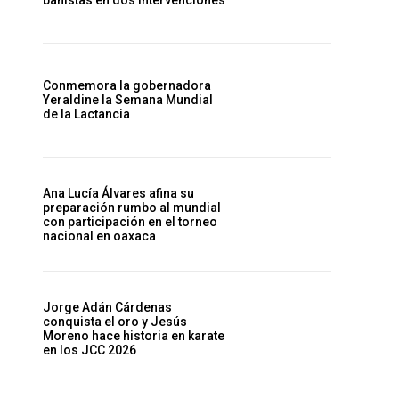
bañistas en dos intervenciones
Conmemora la gobernadora
Yeraldine la Semana Mundial
de la Lactancia
Ana Lucía Álvares afina su
preparación rumbo al mundial
con participación en el torneo
nacional en oaxaca
Jorge Adán Cárdenas
conquista el oro y Jesús
Moreno hace historia en karate
en los JCC 2026